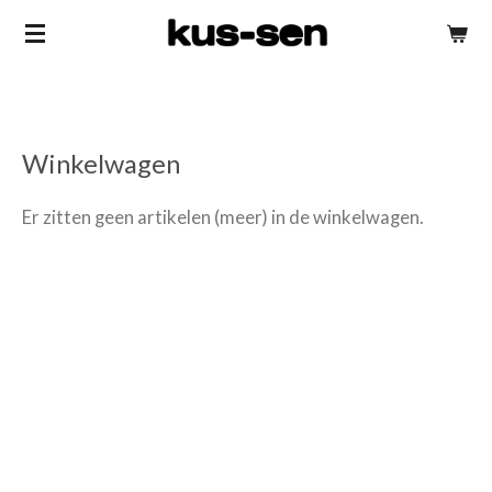
Ga
direct
naar
de
hoofdinhoud
Winkelwagen
Er zitten geen artikelen (meer) in de winkelwagen.