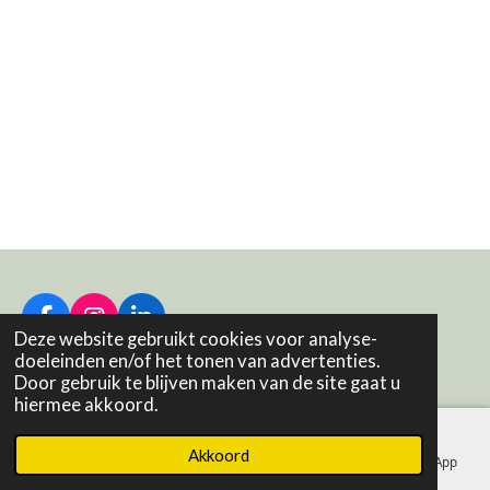
F
I
L
Deze website gebruikt cookies voor analyse-
a
n
i
© 2018 - 2026 KUS-SEN
doeleinden en/of het tonen van advertenties.
c
s
n
Door gebruik te blijven maken van de site gaat u
e
t
k
hiermee akkoord.
b
a
e
o
g
d
Akkoord
o
r
I
E-mailadres
Telefoonnummer
Kaart
WhatsApp
k
a
n