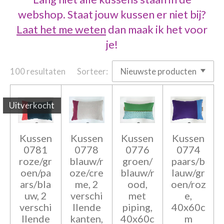
webshop. Staat jouw kussen er niet bij?
Laat het me weten
dan maak ik het voor
je!
100 resultaten
Sorteer:
Uitverkocht
Kussen
Kussen
Kussen
Kussen
0781
0778
0776
0774
roze/gr
blauw/r
groen/
paars/b
oen/pa
oze/cre
blauw/r
lauw/gr
ars/bla
me, 2
ood,
oen/roz
uw, 2
verschi
met
e,
verschi
llende
piping,
40x60c
llende
kanten,
40x60c
m