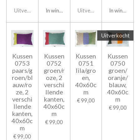
Uitverkocht
In winkelwagen
Uitverkocht
In winkelwag
Uitverkocht
Kussen
Kussen
Kussen
Kussen
0753
0752
0751
0750
paars/g
groen/r
lila/gro
groen/
roen/bl
oze, 2
en,
oranje/
auw/ro
verschi
40x60c
blauw,
ze, 2
llende
m
40x60c
verschi
kanten,
m
€ 99,00
llende
40x60c
€ 99,00
kanten,
m
40x60c
€ 99,00
m
€ 99,00