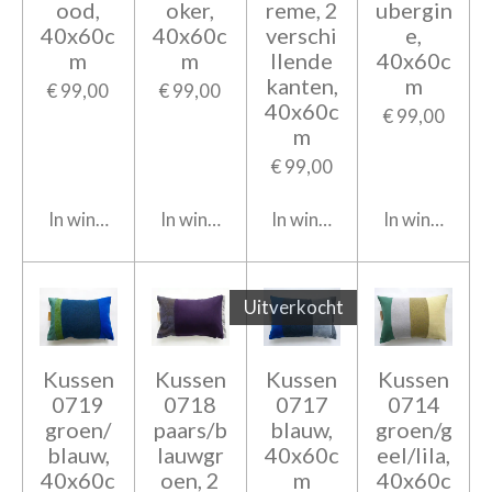
ood,
oker,
reme, 2
ubergin
40x60c
40x60c
verschi
e,
m
m
llende
40x60c
kanten,
m
€ 99,00
€ 99,00
40x60c
€ 99,00
m
€ 99,00
In winkelwagen
In winkelwagen
In winkelwagen
In winkelwag
Uitverkocht
Kussen
Kussen
Kussen
Kussen
0719
0718
0717
0714
groen/
paars/b
blauw,
groen/g
blauw,
lauwgr
40x60c
eel/lila,
40x60c
oen, 2
m
40x60c