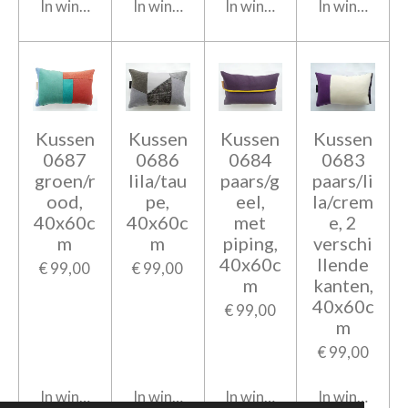
In winkelwagen
In winkelwagen
In winkelwagen
In winkelwag
Kussen
Kussen
Kussen
Kussen
0687
0686
0684
0683
groen/r
lila/tau
paars/g
paars/li
ood,
pe,
eel,
la/crem
40x60c
40x60c
met
e, 2
m
m
piping,
verschi
40x60c
llende
€ 99,00
€ 99,00
m
kanten,
40x60c
€ 99,00
m
€ 99,00
In winkelwagen
In winkelwagen
In winkelwagen
In winkelwag