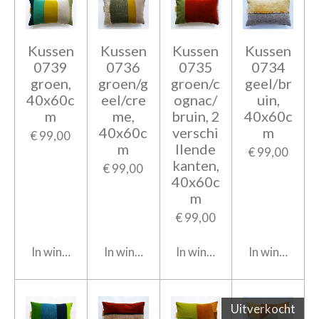
Kussen
Kussen
Kussen
Kussen
0739
0736
0735
0734
groen,
groen/g
groen/c
geel/br
40x60c
eel/cre
ognac/
uin,
m
me,
bruin, 2
40x60c
40x60c
verschi
m
€ 99,00
m
llende
€ 99,00
kanten,
€ 99,00
40x60c
m
€ 99,00
In winkelwagen
In winkelwagen
In winkelwagen
In winkelwag
Uitverkocht