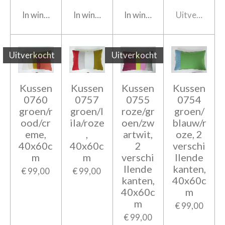
In winkelwagen
In winkelwagen
In winkelwagen
Uitverkocht
Uitverkocht
Uitverkocht
Kussen
Kussen
Kussen
Kussen
0760
0757
0755
0754
groen/r
groen/l
roze/gr
groen/
ood/cr
ila/roze
oen/zw
blauw/r
eme,
,
artwit,
oze, 2
40x60c
40x60c
2
verschi
m
m
verschi
llende
llende
kanten,
€ 99,00
€ 99,00
kanten,
40x60c
40x60c
m
m
€ 99,00
€ 99,00