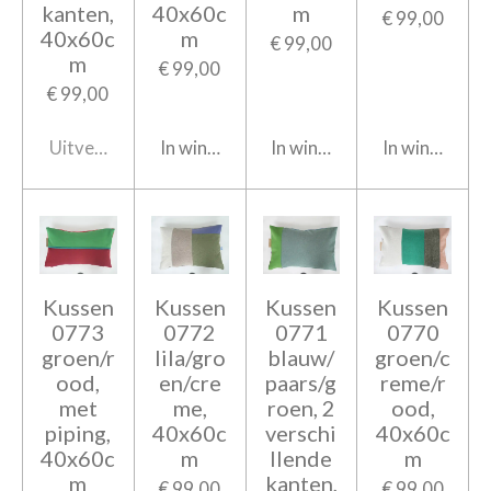
kanten,
40x60c
m
€ 99,00
40x60c
m
€ 99,00
m
€ 99,00
€ 99,00
Uitverkocht
In winkelwagen
In winkelwagen
In winkelwag
Kussen
Kussen
Kussen
Kussen
0773
0772
0771
0770
groen/r
lila/gro
blauw/
groen/c
ood,
en/cre
paars/g
reme/r
met
me,
roen, 2
ood,
piping,
40x60c
verschi
40x60c
40x60c
m
llende
m
m
kanten,
€ 99,00
€ 99,00