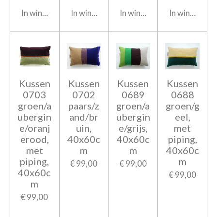
In winkelwagen
In winkelwagen
In winkelwagen
In winkelwag
Kussen
Kussen
Kussen
Kussen
0703
0702
0689
0688
groen/a
paars/z
groen/a
groen/g
ubergin
and/br
ubergin
eel,
e/oranj
uin,
e/grijs,
met
erood,
40x60c
40x60c
piping,
met
m
m
40x60c
piping,
m
€ 99,00
€ 99,00
40x60c
€ 99,00
m
€ 99,00