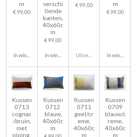
m
verschi
m
€ 99,00
llende
€ 99,00
€ 99,00
kanten,
40x60c
m
€ 99,00
In winkelwagen
In winkelwagen
Uitverkocht
In winkelwag
Kussen
Kussen
Kussen
Kussen
0713
0712
0711
0709
cognac
blauw,
geel/cr
blauw/c
/bruin,
40x60c
eme,
reme,
met
m
40x60c
40x60c
piping,
m
m
€ 99,00