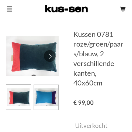
Ga
direct
naar
Kussen 0781
de
hoofdinhoud
roze/groen/paar
s/blauw, 2
verschillende
kanten,
40x60cm
€ 99,00
Uitverkocht