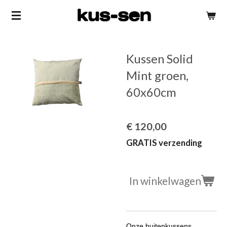
Ga
direct
naar
Kussen Solid
de
hoofdinhoud
Mint groen,
60x60cm
€ 120,00
GRATIS verzending
In winkelwagen
Onze buitenkussens