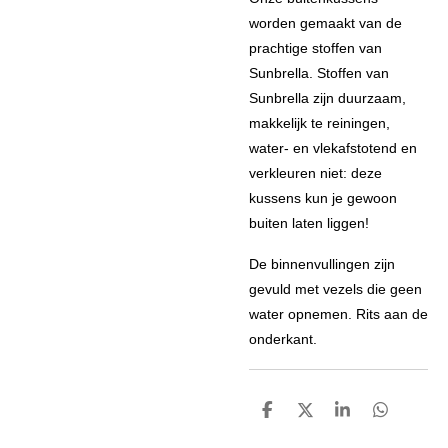
worden gemaakt van de
prachtige stoffen van
Sunbrella. Stoffen van
Sunbrella zijn duurzaam,
makkelijk te reiningen,
water- en vlekafstotend en
verkleuren niet: deze
kussens kun je gewoon
buiten laten liggen!
De binnenvullingen zijn
gevuld met vezels die geen
water opnemen.
Rits aan de
onderkant.
D
D
S
D
e
e
h
e