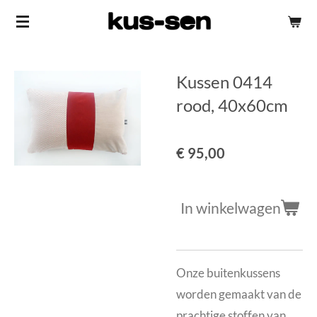
Ga
direct
naar
Kussen 0414
de
hoofdinhoud
rood, 40x60cm
€ 95,00
In winkelwagen
Onze buitenkussens
worden gemaakt van de
prachtige stoffen van