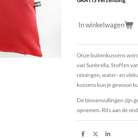
GRATIS verzending
In winkelwagen
Onze buitenkussens word
van Sunbrella. Stoffen van
reiningen, water- en vlek
kussens kun je gewoon bui
De binnenvullingen zijn g
opnemen.
Rits aan de on
D
D
S