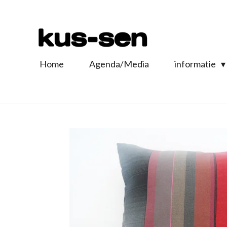
Ga
direct
naar
de
Home
Agenda/Media
informatie
hoofdinhoud